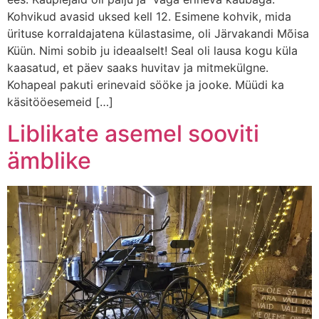
Kohvikud avasid uksed kell 12. Esimene kohvik, mida
ürituse korraldajatena külastasime, oli Järvakandi Mõisa
Küün. Nimi sobib ju ideaalselt! Seal oli lausa kogu küla
kaasatud, et päev saaks huvitav ja mitmekülgne.
Kohapeal pakuti erinevaid sööke ja jooke. Müüdi ka
käsitööesemeid […]
Liblikate asemel sooviti
ämblike