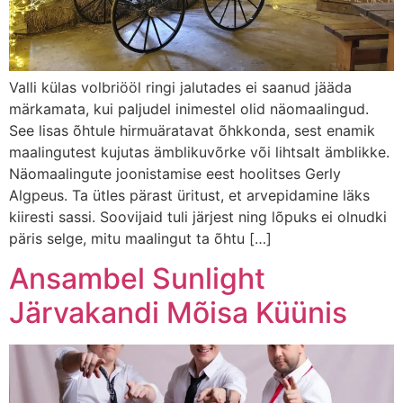
Valli külas volbriööl ringi jalutades ei saanud jääda
märkamata, kui paljudel inimestel olid näomaalingud.
See lisas õhtule hirmuäratavat õhkkonda, sest enamik
maalingutest kujutas ämblikuvõrke või lihtsalt ämblikke.
Näomaalingute joonistamise eest hoolitses Gerly
Algpeus. Ta ütles pärast üritust, et arvepidamine läks
kiiresti sassi. Soovijaid tuli järjest ning lõpuks ei olnudki
päris selge, mitu maalingut ta õhtu […]
Ansambel Sunlight
Järvakandi Mõisa Küünis