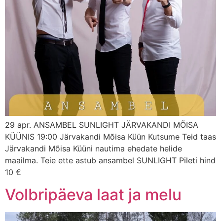
29 apr. ANSAMBEL SUNLIGHT JÄRVAKANDI MÕISA
KÜÜNIS 19:00 Järvakandi Mõisa Küün Kutsume Teid taas
Järvakandi Mõisa Küüni nautima ehedate helide
maailma. Teie ette astub ansambel SUNLIGHT Pileti hind
10 €
Volbripäeva laat ja melu