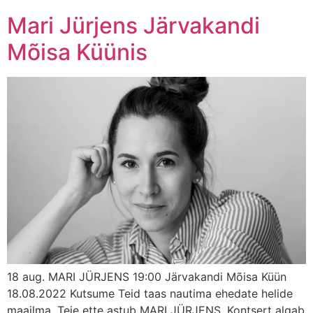
Mari Jürjens Järvakandi
Mõisa Küünis
18 aug. MARI JÜRJENS 19:00 Järvakandi Mõisa Küün
18.08.2022 Kutsume Teid taas nautima ehedate helide
maailma. Teie ette astub MARI JÜRJENS. Kontsert algab