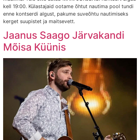
kell 19:00. Külastajaid ootame õhtut nautima pool tundi
enne kontserdi algust, pakume suveõhtu nautimiseks
kerget suupistet ja maitsevett.
Jaanus Saago Järvakandi
Mõisa Küünis