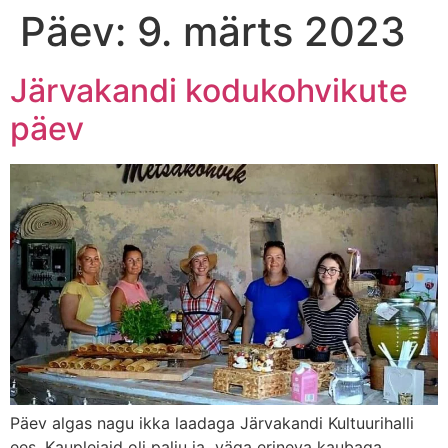
Päev:
9. märts 2023
Järvakandi kodukohvikute
päev
Päev algas nagu ikka laadaga Järvakandi Kultuurihalli
ees. Kauplejaid oli palju ja väga erineva kaubaga.