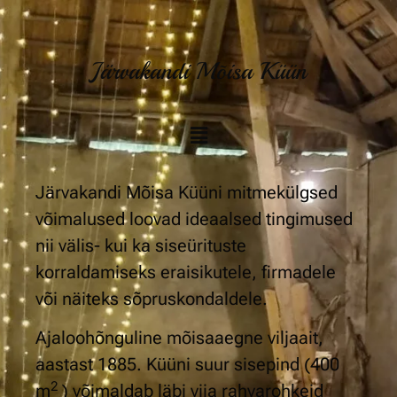
Järvakandi Mõisa Küün
Järvakandi Mõisa Küüni mitmekülgsed
võimalused loovad ideaalsed tingimused
nii välis- kui ka siseürituste
korraldamiseks eraisikutele, firmadele
või näiteks sõpruskondaldele.
Ajaloohõnguline mõisaaegne viljaait,
aastast 1885. Küüni suur sisepind (400
2
m
) võimaldab läbi viia rahvarohkeid