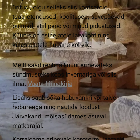
üritusi, olgu selleks siis kontserdid,
teatrietendused, koolitused, suvepäevad,
pulmad, stiilipeod või muud pidustused.
Küünis on esinejatele lavakoht ning
külastajatele hubane kohvik.
Meilt saad rentida küüni erinevateks
sündmusteks koos inventariga või siis
ilma.
Vaata hinnakirja
Lisaks saab sõita hobuvankri või talvel
hobureega ning nautida loodust
Järvakandi mõisasüdames asuval
matkarajal.
Korraldame erinevaid kontserte, laatasid,